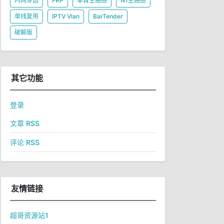
内网穿透
FRP
单臂主路由
N1主路由
单线复用
IPTV Vlan
BarTender
破解版
其它功能
登录
文章 RSS
评论 RSS
友情链接
超哥资源站1