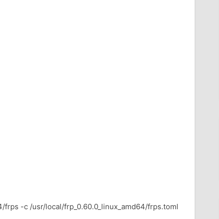
/frps -c /usr/local/frp_0.60.0_linux_amd64/frps.toml