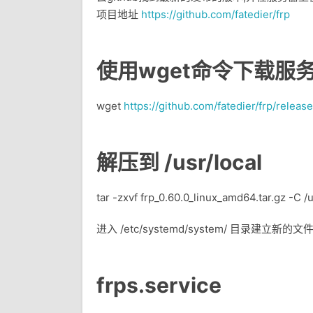
项目地址
https://github.com/fatedier/frp
使用wget命令下载服
wget
https://github.com/fatedier/frp/relea
解压到 /usr/local
tar -zxvf frp_0.60.0_linux_amd64.tar.gz -C /u
进入 /etc/systemd/system/ 目录建立新的文件 
frps.service