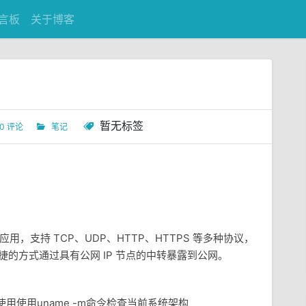
言板
关于博客
暂无标签
0 评论
笔记
用，支持 TCP、UDP、HTTP、HTTPS 等多种协议，
捷的方式通过具有公网 IP 节点的中转暴露到公网。
使用使用uname -m命令检查当前系统架构