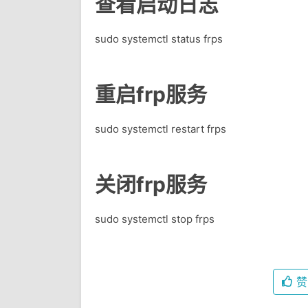
查看启动日志
sudo systemctl status frps
重启frp服务
sudo systemctl restart frps
关闭frp服务
sudo systemctl stop frps
赞