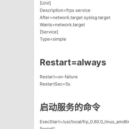
[Unit]
Description=frps service
After=network.target syslog.target
Wants=network.target
[Service]
Type=simple
Restart=always
Restart=on-failure
RestartSec=5s
启动服务的命令
ExecStart=/usr/local/frp_0.60.0_linux_amd64
[Install]