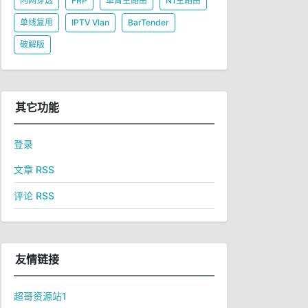
内网穿透
FRP
单臂主路由
N1主路由
单线复用
IPTV Vlan
BarTender
破解版
其它功能
登录
文章 RSS
评论 RSS
友情链接
超哥资源站1