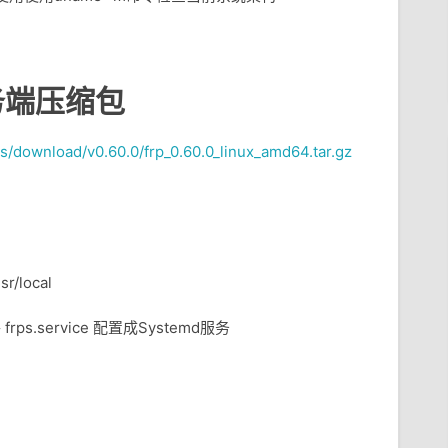
务端压缩包
ses/download/v0.60.0/frp_0.60.0_linux_amd64.tar.gz
sr/local
frps.service 配置成Systemd服务