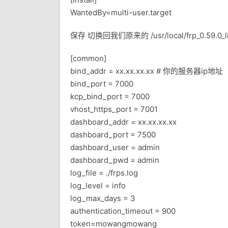
WantedBy=multi-user.target
保存 切换回我们原来的 /usr/local/frp_0.59.0
[common]
bind_addr = xx.xx.xx.xx # 你的服务器ip地址
bind_port = 7000
kcp_bind_port = 7000
vhost_https_port = 7001
dashboard_addr = xx.xx.xx.xx
dashboard_port = 7500
dashboard_user = admin
dashboard_pwd = admin
log_file = ./frps.log
log_level = info
log_max_days = 3
authentication_timeout = 900
token=mowangmowang