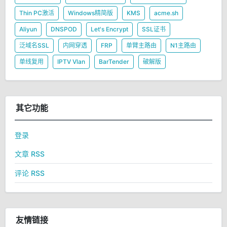
Thin PC激活
Windows精简版
KMS
acme.sh
Aliyun
DNSPOD
Let's Encrypt
SSL证书
泛域名SSL
内网穿透
FRP
单臂主路由
N1主路由
单线复用
IPTV Vlan
BarTender
破解版
其它功能
登录
文章 RSS
评论 RSS
友情链接