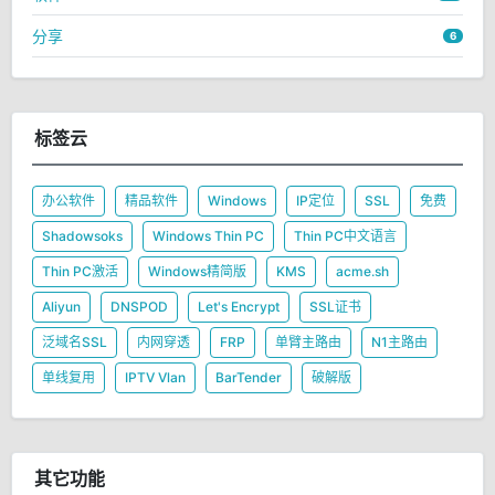
分享
6
标签云
办公软件
精品软件
Windows
IP定位
SSL
免费
Shadowsoks
Windows Thin PC
Thin PC中文语言
Thin PC激活
Windows精简版
KMS
acme.sh
Aliyun
DNSPOD
Let's Encrypt
SSL证书
泛域名SSL
内网穿透
FRP
单臂主路由
N1主路由
单线复用
IPTV Vlan
BarTender
破解版
其它功能