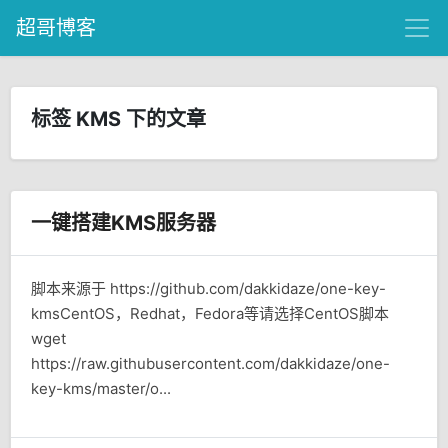
超哥博客
标签 KMS 下的文章
一键搭建KMS服务器
脚本来源于 https://github.com/dakkidaze/one-key-
kmsCentOS，Redhat，Fedora等请选择CentOS脚本
wget
https://raw.githubusercontent.com/dakkidaze/one-
key-kms/master/o...