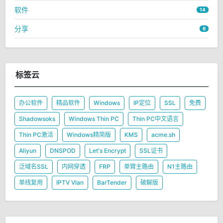
软件
14
分享
6
标签云
办公软件
精品软件
Windows
IP定位
SSL
免费
Shadowsoks
Windows Thin PC
Thin PC中文语言
Thin PC激活
Windows精简版
KMS
acme.sh
Aliyun
DNSPOD
Let's Encrypt
SSL证书
泛域名SSL
内网穿透
FRP
单臂主路由
N1主路由
单线复用
IPTV Vlan
BarTender
破解版