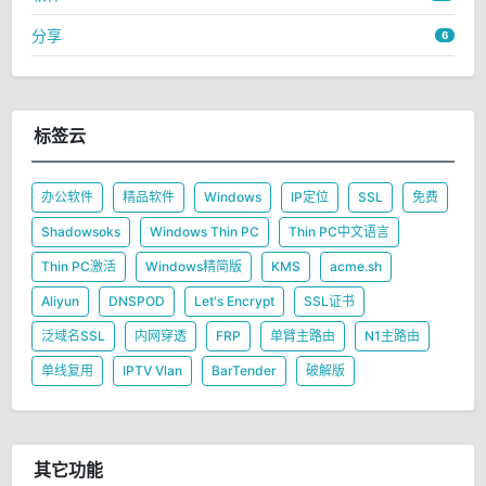
分享
6
标签云
办公软件
精品软件
Windows
IP定位
SSL
免费
Shadowsoks
Windows Thin PC
Thin PC中文语言
Thin PC激活
Windows精简版
KMS
acme.sh
Aliyun
DNSPOD
Let's Encrypt
SSL证书
泛域名SSL
内网穿透
FRP
单臂主路由
N1主路由
单线复用
IPTV Vlan
BarTender
破解版
其它功能