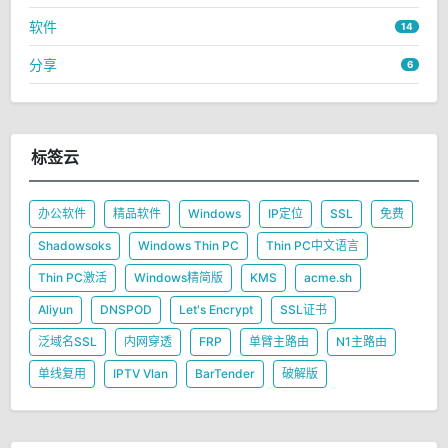
软件
14
分享
6
标签云
办公软件
精品软件
Windows
IP定位
SSL
免费
Shadowsoks
Windows Thin PC
Thin PC中文语言
Thin PC激活
Windows精简版
KMS
acme.sh
Aliyun
DNSPOD
Let's Encrypt
SSL证书
泛域名SSL
内网穿透
FRP
单臂主路由
N1主路由
单线复用
IPTV Vlan
BarTender
破解版