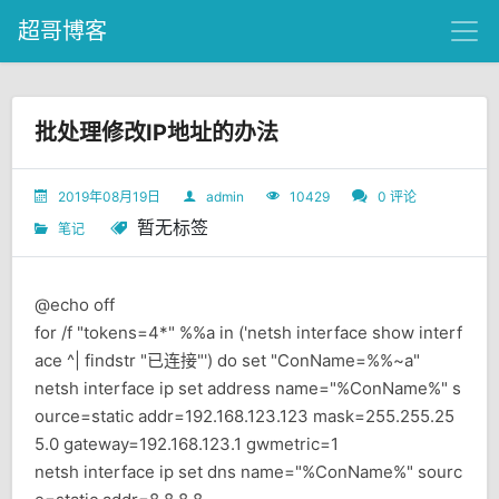
超哥博客
批处理修改IP地址的办法
2019年08月19日
admin
10429
0 评论
暂无标签
笔记
@echo off
for /f "tokens=4*" %%a in ('netsh interface show interf
ace ^| findstr "已连接"') do set "ConName=%%~a"
netsh interface ip set address name="%ConName%" s
ource=static addr=192.168.123.123 mask=255.255.25
5.0 gateway=192.168.123.1 gwmetric=1
netsh interface ip set dns name="%ConName%" sourc