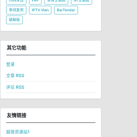
内网穿透
FRP
单臂主路由
N1主路由
单线复用
IPTV Vlan
BarTender
破解版
其它功能
登录
文章 RSS
评论 RSS
友情链接
超哥资源站1