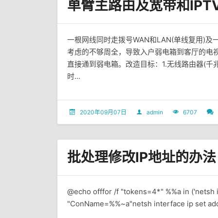
单臂主路由及宽带和IPTV
一根网线同时走拨号WAN和LAN(单线复用)及
考虑的不够周全，导致入户弱电箱到客厅的电
直接通到弱电箱。改造目标：1.无线路由器(千
时...
2020年09月07日
admin
6707
批处理修改IP地址的办法
@echo offfor /f "tokens=4*" %%a in ('netsh 
"ConName=%%~a"netsh interface ip set ad