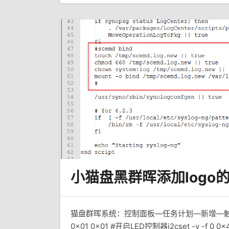
小猫盘黑群晖添加logo
猫盘群晖系统：控制面板—任务计划—新增—触发任务—
0x01 0x01 #开启LED控制器i2cset -y -f 0 0x4