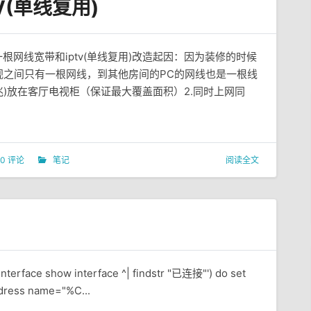
(单线复用)
一根网线宽带和iptv(单线复用)改造起因：因为装修的时候
视之间只有一根网线，到其他房间的PC的网线也是一根线
兆)放在客厅电视柜（保证最大覆盖面积）2.同时上网同
0 评论
笔记
阅读全文
interface show interface ^| findstr "已连接"') do set
dress name="%C...