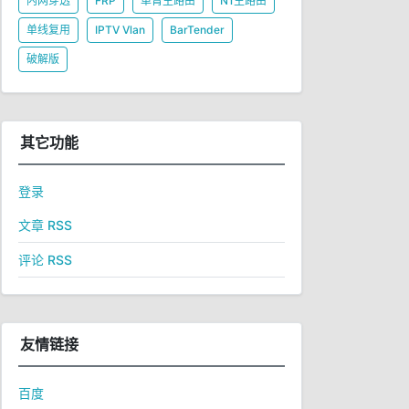
内网穿透
FRP
单臂主路由
N1主路由
单线复用
IPTV Vlan
BarTender
破解版
其它功能
登录
文章 RSS
评论 RSS
友情链接
百度