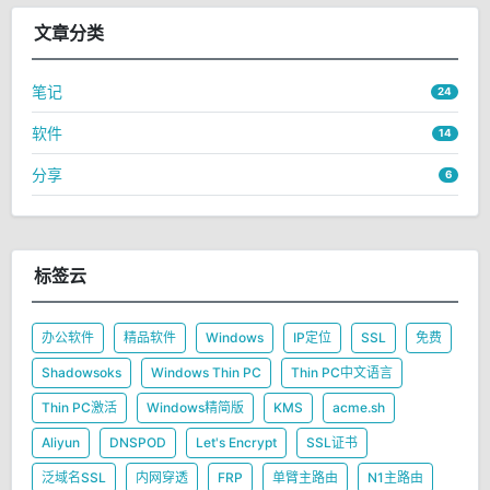
文章分类
笔记
24
软件
14
分享
6
标签云
办公软件
精品软件
Windows
IP定位
SSL
免费
Shadowsoks
Windows Thin PC
Thin PC中文语言
Thin PC激活
Windows精简版
KMS
acme.sh
Aliyun
DNSPOD
Let's Encrypt
SSL证书
泛域名SSL
内网穿透
FRP
单臂主路由
N1主路由