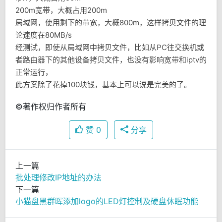
200m宽带，大概占用200m
局域网，使用剩下的带宽，大概800m，这样拷贝文件的理
论速度在80MB/s
经测试，即使从局域网中拷贝文件，比如从PC往交换机或
者路由器下的其他设备拷贝文件，也没有影响宽带和iptv的
正常运行，
此方案除了花掉100块钱，基本上可以说是完美的了。
©著作权归作者所有
赞
0
分享
上一篇
批处理修改IP地址的办法
下一篇
小猫盘黑群晖添加logo的LED灯控制及硬盘休眠功能