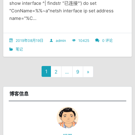
show interface ^| findstr "已连接"') do set
"ConName=%%~a"netsh interface ip set address
name="%C...
2019年08月19日
admin
10425
0 评论
笔记
1
2
...
9
»
博客信息