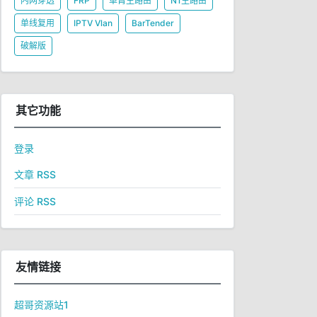
内网穿透
FRP
单臂主路由
N1主路由
单线复用
IPTV Vlan
BarTender
破解版
其它功能
登录
文章 RSS
评论 RSS
友情链接
超哥资源站1