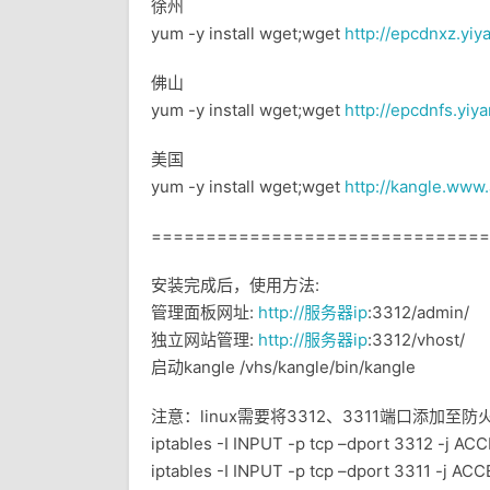
徐州
yum -y install wget;wget
http://epcdnxz.yi
佛山
yum -y install wget;wget
http://epcdnfs.yi
美国
yum -y install wget;wget
http://kangle.www
==============================
安装完成后，使用方法:
管理面板网址:
http://服务器ip
:3312/admin/
独立网站管理:
http://服务器ip
:3312/vhost/
启动kangle /vhs/kangle/bin/kangle
注意：linux需要将3312、3311端口添加
iptables -I INPUT -p tcp –dport 3312 -j AC
iptables -I INPUT -p tcp –dport 3311 -j AC