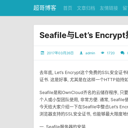
超哥博客
首页
文章归档
友情链接
留
Seafile与Let’s En
2017年03月26日
admin
1720
去年底, Let’s Encrypt这个免费的SS
证书. 这是好事, 尤其是在这样一个HTTP劫持
Seafile是和OwnCloud齐名的云储存程序, 
个人或小型团队使用, 非常方便. 通常, Seafile使
今天给大家介绍一下在Seafile中整合Let’s 
浏览器支持的SSL安全证书, 也能够最大限度
一, Seafile服务器的安装