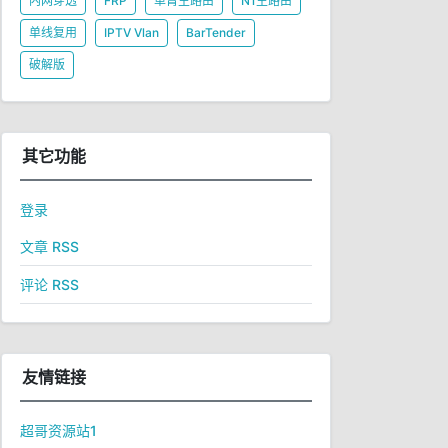
内网穿透
FRP
单臂主路由
N1主路由
单线复用
IPTV Vlan
BarTender
破解版
其它功能
登录
文章 RSS
评论 RSS
友情链接
超哥资源站1