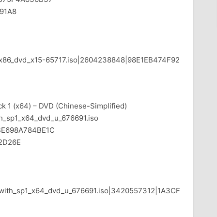
91A8
_x86_dvd_x15-65717.iso|2604238848|98E1EB474F92
 1 (x64) – DVD (Chinese-Simplified)
sp1_x64_dvd_u_676691.iso
BE698A784BE1C
2D26E
_with_sp1_x64_dvd_u_676691.iso|3420557312|1A3CF