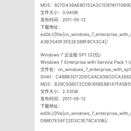
MD5：827D436AE8D152A3C1D87A111060
文件大小：3.04GB
发布时间：2011-05-12
下载地址：
ed2k://|file|cn_windows_7_enterprise_wi
A3B3540F3FE2E388F8C53C4|/
Windows 7 企业版 SP1 (32位)
Windows 7 Enterprise with Service Pack 1 (
文件名：cn_windows_7_enterprise_with_sp1_
SHA1：C488B3D72DDC4AC63BCDCA3682
MD5：B29C508072CDB165BE88147FA5B5
文件大小：2.33GB
发布时间：2011-05-12
下载地址：
ed2k://|file|cn_windows_7_enterprise_wi
D88D7E54F22D3C3E78C410B|/