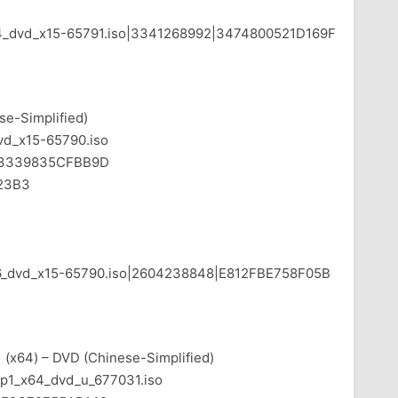
x64_dvd_x15-65791.iso|3341268992|3474800521D169F
se-Simplified)
d_x15-65790.iso
3339835CFBB9D
23B3
x86_dvd_x15-65790.iso|2604238848|E812FBE758F05B
 (x64) – DVD (Chinese-Simplified)
1_x64_dvd_u_677031.iso