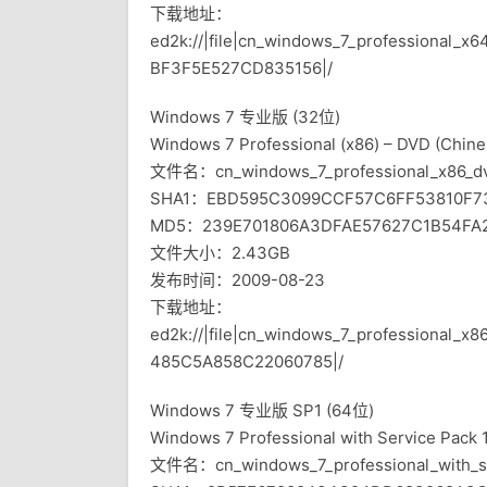
下载地址：
ed2k://|file|cn_windows_7_professional_
BF3F5E527CD835156|/
Windows 7 专业版 (32位)
Windows 7 Professional (x86) – DVD (Chine
文件名：cn_windows_7_professional_x86_dv
SHA1：EBD595C3099CCF57C6FF53810F7
MD5：239E701806A3DFAE57627C1B54FA
文件大小：2.43GB
发布时间：2009-08-23
下载地址：
ed2k://|file|cn_windows_7_professional_
485C5A858C22060785|/
Windows 7 专业版 SP1 (64位)
Windows 7 Professional with Service Pack 1
文件名：cn_windows_7_professional_with_sp