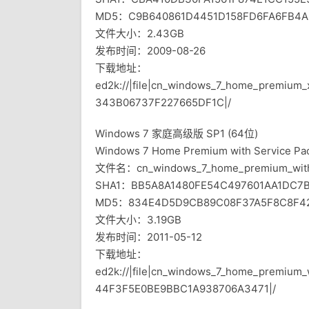
MD5：C9B640861D4451D158FD6FA6FB4A
文件大小：2.43GB
发布时间：2009-08-26
下载地址：
ed2k://|file|cn_windows_7_home_premium
343B06737F227665DF1C|/
Windows 7 家庭高级版 SP1 (64位)
Windows 7 Home Premium with Service Pack
文件名：cn_windows_7_home_premium_with_
SHA1：BB5A8A1480FE54C497601AA1DC7
MD5：834E4D5D9CB89C08F37A5F8C8F4
文件大小：3.19GB
发布时间：2011-05-12
下载地址：
ed2k://|file|cn_windows_7_home_premium
44F3F5E0BE9BBC1A938706A3471|/