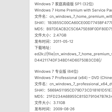
Windows 7 家庭高级版 SP1 (32位)
Windows 7 Home Premium with Service Pack
文件名：cn_windows_7_home_premium_with_
SHA1：1B3B55C00CA60CE00D7745BF477
MD5：B97DEACB2C5C6A75E69F0DF80D7
文件大小：2.47GB
发布时间：2011-05-12
下载地址：
ed2k://|file|cn_windows_7_home_premium
D4421174DF34BD14D60750B3CDB|/
Windows 7 专业版 (64位)
Windows 7 Professional (x64) – DVD (Chine
文件名：cn_windows_7_professional_x64_dv
SHA1：5669A51195CD79D73CD18161D51E
MD5：21FD234A68955C815D791047B7A3
文件大小：3.11GB
发布时间：2009-08-26