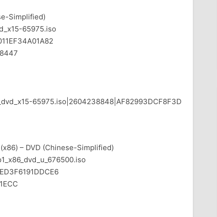
e-Simplified)
_x15-65975.iso
11EF34A01A82
8447
86_dvd_x15-65975.iso|2604238848|AF82993DCF8F3D
(x86) – DVD (Chinese-Simplified)
_x86_dvd_u_676500.iso
ED3F6191DDCE6
1ECC