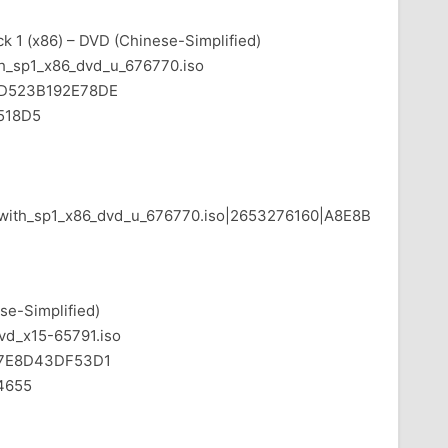
 1 (x86) – DVD (Chinese-Simplified)
sp1_x86_dvd_u_676770.iso
D523B192E78DE
518D5
_with_sp1_x86_dvd_u_676770.iso|2653276160|A8E8B
se-Simplified)
d_x15-65791.iso
7E8D43DF53D1
4655