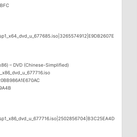
EBFC
th_sp1_x64_dvd_u_677685.iso|3265574912|E9DB2607E
x86) – DVD (Chinese-Simplified)
x86_dvd_u_677716.iso
0BB986A1E670AC
9A4B
th_sp1_x86_dvd_u_677716.iso|2502856704|B3C25EA4D