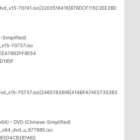
4_dvd_x15-70741.iso|3203516416|876DCF115C2EE28D
-Simplified)
x15-70737.iso
EEA7662FF9E54
D195F
86_dvd_x15-70737.iso|2465783808|41ABFA74E57353B2
x64) – DVD (Chinese-Simplified)
_x64_dvd_u_677685.iso
D83D4CB261A62