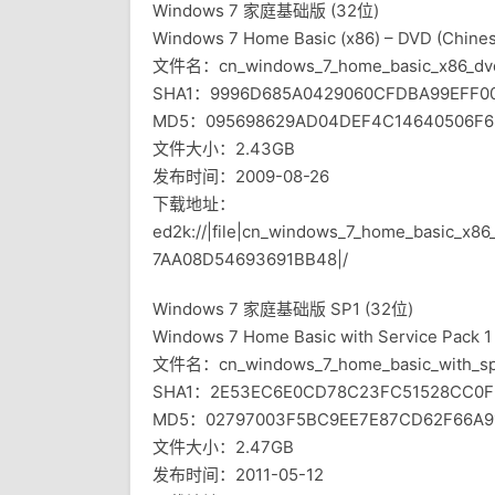
Windows 7 家庭基础版 (32位)
Windows 7 Home Basic (x86) – DVD (Chines
文件名：cn_windows_7_home_basic_x86_dvd
SHA1：9996D685A0429060CFDBA99EFF00
MD5：095698629AD04DEF4C14640506F6
文件大小：2.43GB
发布时间：2009-08-26
下载地址：
ed2k://|file|cn_windows_7_home_basic_x
7AA08D54693691BB48|/
Windows 7 家庭基础版 SP1 (32位)
Windows 7 Home Basic with Service Pack 1 
文件名：cn_windows_7_home_basic_with_sp1
SHA1：2E53EC6E0CD78C23FC51528CC0F
MD5：02797003F5BC9EE7E87CD62F66A9
文件大小：2.47GB
发布时间：2011-05-12