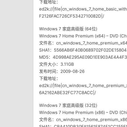
下载地址：
ed2k://|file|cn_windows_7_home_basic_wi
F2126FAC726CF5342710082D|/
Windows 7 家庭高级版 (64位)
Windows 7 Home Premium (x64) – DVD (Chi
文件名：cn_windows_7_home_premium_x64_
SHA1：5566AB6F40B0689702F02DE1580
MD5：4D998AE295AE09D1EE903AE4A4F
文件大小：3.11GB
发布时间：2009-08-26
下载地址：
ed2k://|file|cn_windows_7_home_premium
6A2162ABE32FC77C8ACC|/
Windows 7 家庭高级版 (32位)
Windows 7 Home Premium (x86) – DVD (Chi
文件名：cn_windows_7_home_premium_x86_d
SHA1：CBA410DB30FA1561F874E1CC155E