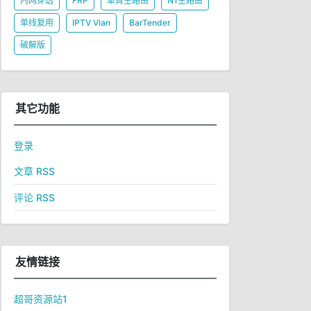
内网穿透
FRP
单臂主路由
N1主路由
单线复用
IPTV Vlan
BarTender
破解版
其它功能
登录
文章 RSS
评论 RSS
友情链接
超哥资源站1