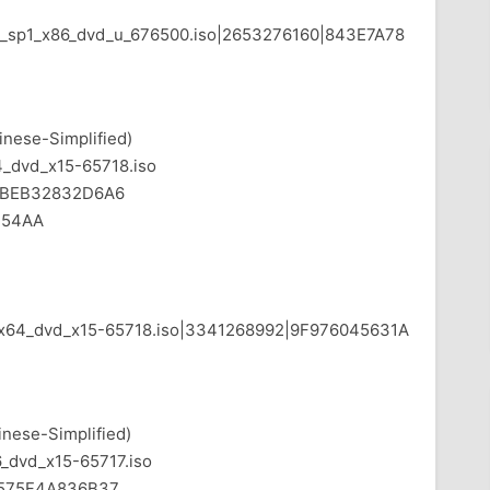
th_sp1_x86_dvd_u_676500.iso|2653276160|843E7A78
nese-Simplified)
dvd_x15-65718.iso
4BEB32832D6A6
354AA
_x64_dvd_x15-65718.iso|3341268992|9F976045631A
nese-Simplified)
vd_x15-65717.iso
575F4A836B37