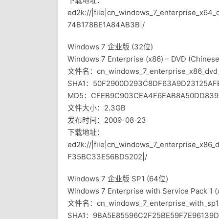
下载地址：
ed2k://|file|cn_windows_7_enterprise_x6
74B178BE1A84AB3B|/
Windows 7 企业版 (32位)
Windows 7 Enterprise (x86) – DVD (Chinese
文件名：cn_windows_7_enterprise_x86_dvd_
SHA1：50F2900D293C8DF63A9D23125AF
MD5：CFEB9C903CEA4F6EAB8A50DD839
文件大小：2.3GB
发布时间：2009-08-23
下载地址：
ed2k://|file|cn_windows_7_enterprise_x
F35BC33E56BD5202|/
Windows 7 企业版 SP1 (64位)
Windows 7 Enterprise with Service Pack 1 (
文件名：cn_windows_7_enterprise_with_sp1
SHA1：9BA5E85596C2F25BE59F7E96139