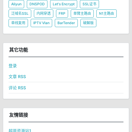
Aliyun
DNSPOD
Let's Encrypt
SSL证书
泛域名SSL
内网穿透
FRP
单臂主路由
N1主路由
单线复用
IPTV Vlan
BarTender
破解版
其它功能
登录
文章 RSS
评论 RSS
友情链接
超哥资源站1