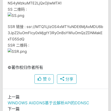
NS4yMzkuMTE2LjQxOjIwMTA1
SS 二维码 :
SSR 链接 : ssr://MTQ1LjIzOS4xMTYuNDE6MjAxMDU6b
3JpZ2luOmFlcy0xMjgtY3RyOnBsYWluOmQzZDNMakE
xTG5SdQ
SSR 二维码 :
©著作权归作者所有
赞
0
分享
上一篇
WINDOWS AliDDNS基于云解析API的DDNSC
下一篇