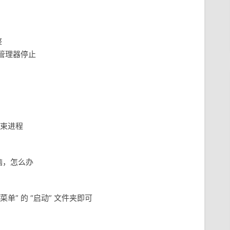
整
务管理器停止
结束进程
脑，怎么办
” 的 “启动” 文件夹即可