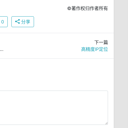
©著作权归作者所有
0
分享
下一篇
文件共享安全加密管理软件 safeshare v10.2 补丁破解版免费下载
高精度IP定位