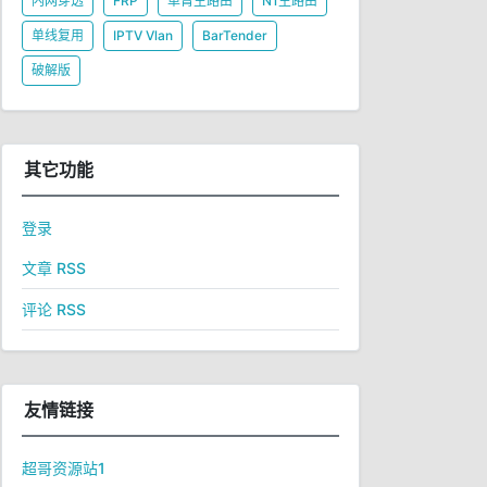
内网穿透
FRP
单臂主路由
N1主路由
单线复用
IPTV Vlan
BarTender
破解版
其它功能
登录
文章 RSS
评论 RSS
友情链接
超哥资源站1