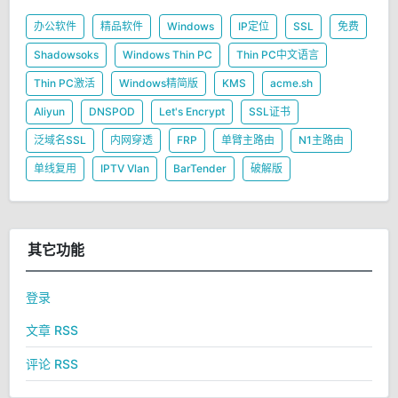
办公软件
精品软件
Windows
IP定位
SSL
免费
Shadowsoks
Windows Thin PC
Thin PC中文语言
Thin PC激活
Windows精简版
KMS
acme.sh
Aliyun
DNSPOD
Let's Encrypt
SSL证书
泛域名SSL
内网穿透
FRP
单臂主路由
N1主路由
单线复用
IPTV Vlan
BarTender
破解版
其它功能
登录
文章 RSS
评论 RSS