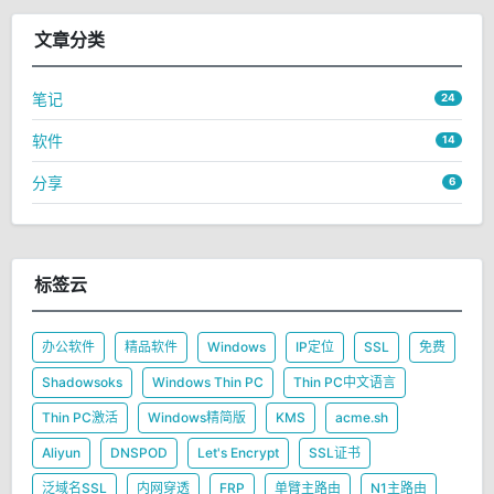
文章分类
笔记
24
软件
14
分享
6
标签云
办公软件
精品软件
Windows
IP定位
SSL
免费
Shadowsoks
Windows Thin PC
Thin PC中文语言
Thin PC激活
Windows精简版
KMS
acme.sh
Aliyun
DNSPOD
Let's Encrypt
SSL证书
泛域名SSL
内网穿透
FRP
单臂主路由
N1主路由