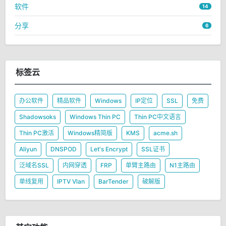
软件
14
分享
6
标签云
办公软件
精品软件
Windows
IP定位
SSL
免费
Shadowsoks
Windows Thin PC
Thin PC中文语言
Thin PC激活
Windows精简版
KMS
acme.sh
Aliyun
DNSPOD
Let's Encrypt
SSL证书
泛域名SSL
内网穿透
FRP
单臂主路由
N1主路由
单线复用
IPTV Vlan
BarTender
破解版