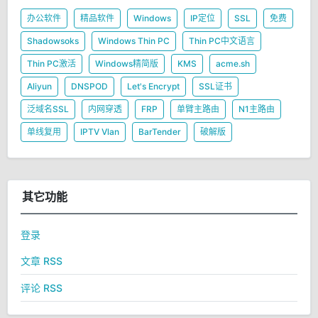
办公软件
精品软件
Windows
IP定位
SSL
免费
Shadowsoks
Windows Thin PC
Thin PC中文语言
Thin PC激活
Windows精简版
KMS
acme.sh
Aliyun
DNSPOD
Let's Encrypt
SSL证书
泛域名SSL
内网穿透
FRP
单臂主路由
N1主路由
单线复用
IPTV Vlan
BarTender
破解版
其它功能
登录
文章 RSS
评论 RSS