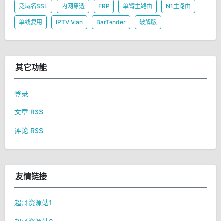
泛域名SSL
内网穿透
FRP
单臂主路由
N1主路由
单线复用
IPTV Vlan
BarTender
破解版
其它功能
登录
文章 RSS
评论 RSS
友情链接
超哥资源站1